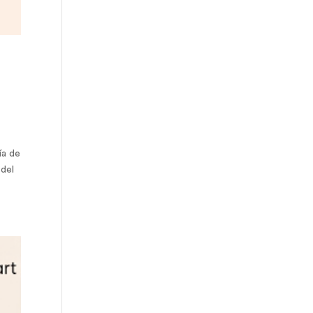
ía de
 del